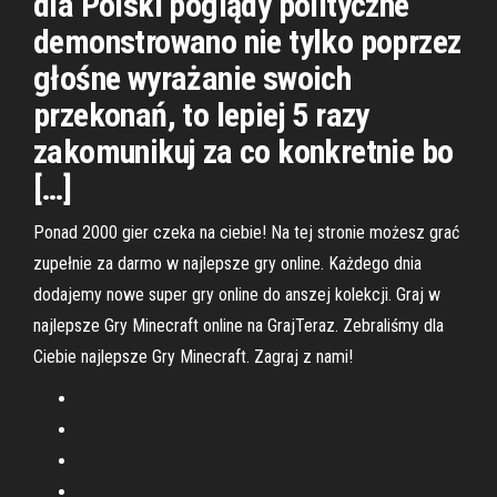
dla Polski poglądy polityczne
demonstrowano nie tylko poprzez
głośne wyrażanie swoich
przekonań, to lepiej 5 razy
zakomunikuj za co konkretnie bo
[…]
Ponad 2000 gier czeka na ciebie! Na tej stronie możesz grać
zupełnie za darmo w najlepsze gry online. Każdego dnia
dodajemy nowe super gry online do anszej kolekcji. Graj w
najlepsze Gry Minecraft online na GrajTeraz. Zebraliśmy dla
Ciebie najlepsze Gry Minecraft. Zagraj z nami!