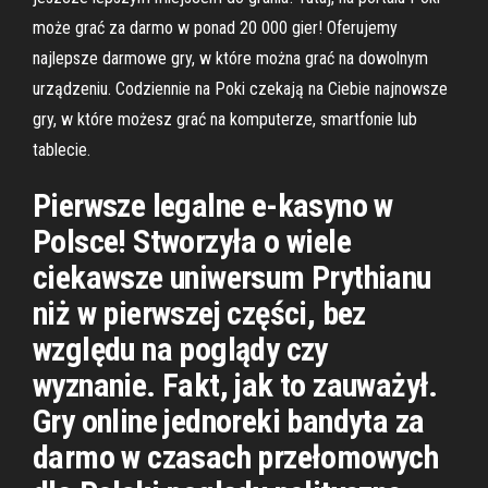
może grać za darmo w ponad 20 000 gier! Oferujemy
najlepsze darmowe gry, w które można grać na dowolnym
urządzeniu. Codziennie na Poki czekają na Ciebie najnowsze
gry, w które możesz grać na komputerze, smartfonie lub
tablecie.
Pierwsze legalne e-kasyno w
Polsce! Stworzyła o wiele
ciekawsze uniwersum Prythianu
niż w pierwszej części, bez
względu na poglądy czy
wyznanie. Fakt, jak to zauważył.
Gry online jednoreki bandyta za
darmo w czasach przełomowych