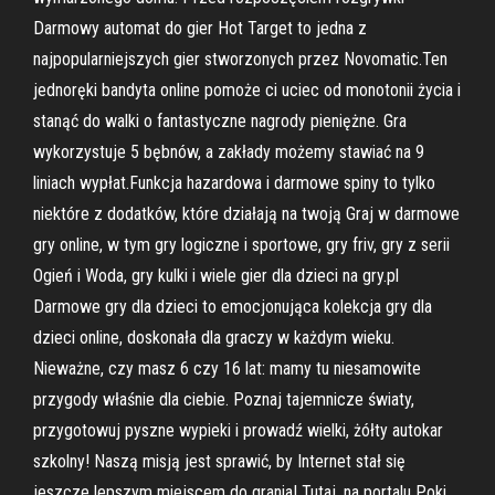
Darmowy automat do gier Hot Target to jedna z
najpopularniejszych gier stworzonych przez Novomatic.Ten
jednoręki bandyta online pomoże ci uciec od monotonii życia i
stanąć do walki o fantastyczne nagrody pieniężne. Gra
wykorzystuje 5 bębnów, a zakłady możemy stawiać na 9
liniach wypłat.Funkcja hazardowa i darmowe spiny to tylko
niektóre z dodatków, które działają na twoją Graj w darmowe
gry online, w tym gry logiczne i sportowe, gry friv, gry z serii
Ogień i Woda, gry kulki i wiele gier dla dzieci na gry.pl
Darmowe gry dla dzieci to emocjonująca kolekcja gry dla
dzieci online, doskonała dla graczy w każdym wieku.
Nieważne, czy masz 6 czy 16 lat: mamy tu niesamowite
przygody właśnie dla ciebie. Poznaj tajemnicze światy,
przygotowuj pyszne wypieki i prowadź wielki, żółty autokar
szkolny! Naszą misją jest sprawić, by Internet stał się
jeszcze lepszym miejscem do grania! Tutaj, na portalu Poki