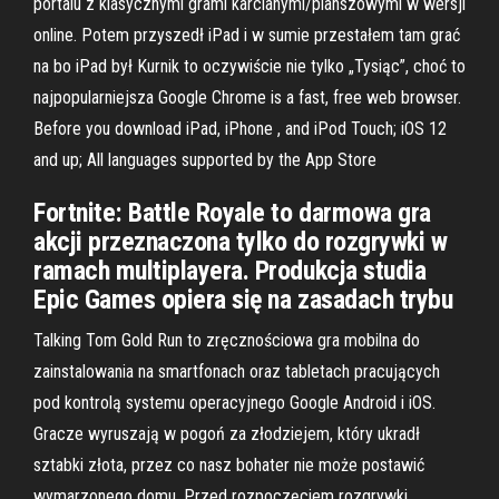
portalu z klasycznymi grami karcianymi/planszowymi w wersji
online. Potem przyszedł iPad i w sumie przestałem tam grać
na bo iPad był Kurnik to oczywiście nie tylko „Tysiąc”, choć to
najpopularniejsza Google Chrome is a fast, free web browser.
Before you download iPad, iPhone , and iPod Touch; iOS 12
and up; All languages supported by the App Store
Fortnite: Battle Royale to darmowa gra
akcji przeznaczona tylko do rozgrywki w
ramach multiplayera. Produkcja studia
Epic Games opiera się na zasadach trybu
Talking Tom Gold Run to zręcznościowa gra mobilna do
zainstalowania na smartfonach oraz tabletach pracujących
pod kontrolą systemu operacyjnego Google Android i iOS.
Gracze wyruszają w pogoń za złodziejem, który ukradł
sztabki złota, przez co nasz bohater nie może postawić
wymarzonego domu. Przed rozpoczęciem rozgrywki