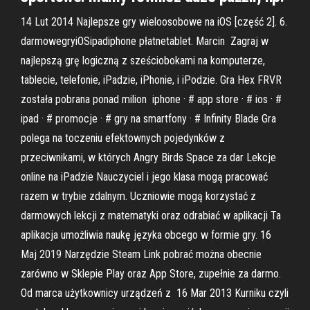
14 Lut 2014 Najlepsze gry wieloosobowe na iOS [część 2]. 6.
darmowegryiOSipadiphone płatnetablet. Marcin Zagraj w
najlepszą grę logiczną z sześciobokami na komputerze,
tablecie, telefonie, iPadzie, iPhonie, i iPodzie. Gra Hex FRVR
została pobrana ponad milion iphone · # app store · # ios · #
ipad · # promocje · # gry na smartfony · # Infinity Blade Gra
polega na toczeniu efektownych pojedynków z
przeciwnikami, w których Angry Birds Space za dar Lekcje
online na iPadzie Nauczyciel i jego klasa mogą pracować
razem w trybie zdalnym. Uczniowie mogą korzystać z
darmowych lekcji z matematyki oraz odrabiać w aplikacji Ta
aplikacja umożliwia naukę języka obcego w formie gry. 16
Maj 2019 Narzędzie Steam Link pobrać można obecnie
zarówno w Sklepie Play oraz App Store, zupełnie za darmo.
Od marca użytkownicy urządzeń z 16 Mar 2013 Kurniku czyli