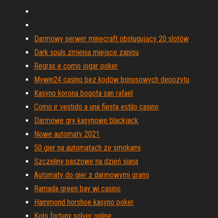
Darmowy serwer minecraft obsługujący 20 slotów
Dark souls zmienia miejsce zapisu
Regras e como jogar poker
Mywin24 casino bez kodów bonusowych depozytu
Kasyno korona bogota san rafael
Como ir vestido a una fiesta estilo casino
Darmowe gry kasynowe blackjack
Nowe automaty 2021
50 gier na automatach ze smokami
Szczeliny paszowe na dzień siana
Automaty do gier z darmowymi grami
Ramada green bay wi casino
Hammond horshoe kasyno poker
Koło fortuny solver online