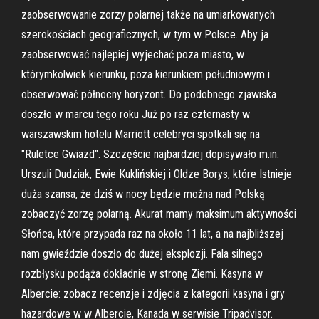
zaobserwowanie zorzy polarnej także na umiarkowanych
szerokościach geograficznych, w tym w Polsce. Aby ja
zaobserwować najlepiej wyjechać poza miasto, w
którymkolwiek kierunku, poza kierunkiem południowym i
obserwować północny horyzont. Do podobnego zjawiska
doszło w marcu tego roku Już po raz czternasty w
warszawskim hotelu Marriott celebryci spotkali się na
"Ruletce Gwiazd". Szczęście najbardziej dopisywało m.in.
Urszuli Dudziak, Ewie Kuklińskiej i Oldze Borys, które Istnieje
duża szansa, że dziś w nocy będzie można nad Polską
zobaczyć zorzę polarną. Akurat mamy maksimum aktywności
Słońca, które przypada raz na około 11 lat, a na najbliższej
nam gwieździe doszło do dużej eksplozji. Fala silnego
rozbłysku podąża dokładnie w stronę Ziemi. Kasyna w
Albercie: zobacz recenzje i zdjęcia z kategorii kasyna i gry
hazardowe w w Albercie, Kanada w serwisie Tripadvisor.