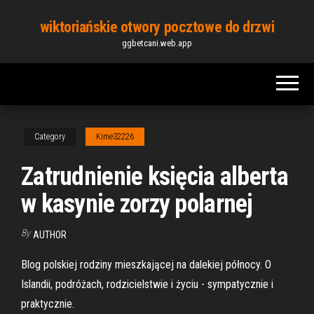
Skip
wiktoriańskie otwory pocztowe do drzwi
to
ggbetcani.web.app
the
content
Category
Kime32226
Zatrudnienie księcia alberta
w kasynie zorzy polarnej
By
AUTHOR
Blog polskiej rodziny mieszkającej na dalekiej północy. O
Islandii, podróżach, rodzicielstwie i życiu - sympatycznie i
praktycznie.