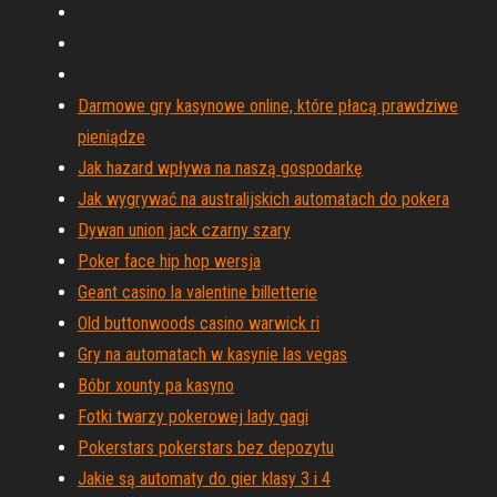
Darmowe gry kasynowe online, które płacą prawdziwe
pieniądze
Jak hazard wpływa na naszą gospodarkę
Jak wygrywać na australijskich automatach do pokera
Dywan union jack czarny szary
Poker face hip hop wersja
Geant casino la valentine billetterie
Old buttonwoods casino warwick ri
Gry na automatach w kasynie las vegas
Bóbr xounty pa kasyno
Fotki twarzy pokerowej lady gagi
Pokerstars pokerstars bez depozytu
Jakie są automaty do gier klasy 3 i 4