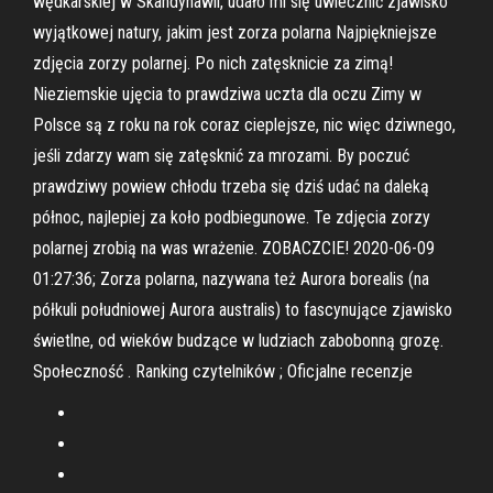
wędkarskiej w Skandynawii, udało mi się uwiecznić zjawisko
wyjątkowej natury, jakim jest zorza polarna Najpiękniejsze
zdjęcia zorzy polarnej. Po nich zatęsknicie za zimą!
Nieziemskie ujęcia to prawdziwa uczta dla oczu Zimy w
Polsce są z roku na rok coraz cieplejsze, nic więc dziwnego,
jeśli zdarzy wam się zatęsknić za mrozami. By poczuć
prawdziwy powiew chłodu trzeba się dziś udać na daleką
północ, najlepiej za koło podbiegunowe. Te zdjęcia zorzy
polarnej zrobią na was wrażenie. ZOBACZCIE! 2020-06-09
01:27:36; Zorza polarna, nazywana też Aurora borealis (na
półkuli południowej Aurora australis) to fascynujące zjawisko
świetlne, od wieków budzące w ludziach zabobonną grozę.
Społeczność . Ranking czytelników ; Oficjalne recenzje