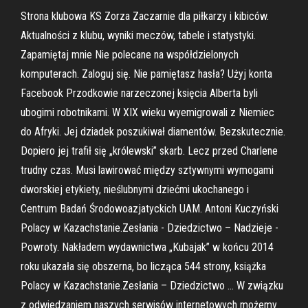
Strona klubowa KS Zorza Zaczarnie dla piłkarzy i kibiców.
Aktualności z klubu, wyniki meczów, tabele i statystyki.
Zapamiętaj mnie Nie polecane na współdzielonych
komputerach. Zaloguj się. Nie pamiętasz hasła? Użyj konta
Facebook Przodkowie narzeczonej księcia Alberta byli
ubogimi robotnikami. W XIX wieku wyemigrowali z Niemiec
do Afryki. Jej dziadek poszukiwał diamentów. Bezskutecznie.
Dopiero jej trafił się „królewski” skarb. Lecz przed Charlene
trudny czas. Musi lawirować między sztywnymi wymogami
dworskiej etykiety, nieślubnymi dziećmi ukochanego i
Centrum Badań Środowoazjatyckich UAM. Antoni Kuczyński
Polacy w Kazachstanie.Zesłania - Dziedzictwo – Nadzieje -
Powroty. Nakładem wydawnictwa „Kubajak” w końcu 2014
roku ukazała się obszerna, bo licząca 544 strony, książka
Polacy w Kazachstanie.Zesłania – Dziedzictwo … W związku
z odwiedzaniem naszych serwisów internetowych możemy