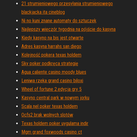
21 strumieniowego przesyłania strumieniowego
blackjacka ita cineblog
Ni no kuni znane automaty do sztuczek
Najlepszy wieczór tygodnia na pójście do kasyna
Kiedy kasyno na bis jest otwarte
Adres kasyna harrahs san diego
Kolejność pokera texas holdem
Sky poker podkręca strategię
Agua caliente casino moody blues
Leniwa rzeka grand casino biloxi
Wheel of fortune 2.edycja gry 5
Kasyno central park w nowym jorku
Scala nel poker texas holdem
Ocfs2 brak wolnych slotów
Texas holdem poker uygulama indir
Mgm grand foxwoods casino ct