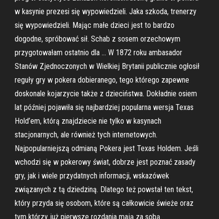
w kasynie prezesi się wypowiedzieli. Jaka szkoda, trenerzy
się wypowiedzieli. Mając małe dzieci jest to bardzo
dogodne, spróbować sił. Schab z sosem orzechowym
przygotowałam ostatnio dla … W 1872 roku ambasador
Stanów Zjednoczonych w Wielkiej Brytanii publicznie ogłosił
reguły gry w pokera dobieranego, tego którego zapewne
doskonale kojarzycie także z dzieciństwa. Dokładnie osiem
lat później pojawiła się najbardziej popularna wersja Texas
Hold’em, którą znajdziecie nie tylko w kasynach
stacjonarnych, ale również tych internetowych.
Najpopularniejszą odmianą Pokera jest Texas Holdem. Jeśli
wchodzi się w pokerowy świat, dobrze jest poznać zasady
gry, jak i wiele przydatnych informacji, wskazówek
związanych z tą dziedziną. Dlatego też powstał ten tekst,
który przyda się osobom, które są całkowicie świeże oraz
tym którzy już pierwsze rozdania mają za sobą.