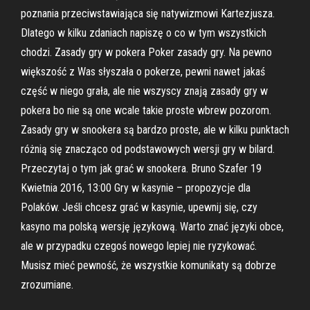
poznania przeciwstawiająca się natywizmowi Kartezjusza.
Dlatego w kilku zdaniach napiszę o co w tym wszystkich
chodzi. Zasady gry w pokera Poker zasady gry. Na pewno
większość z Was słyszała o pokerze, pewni nawet jakaś
część w niego grała, ale nie wszyscy znają zasady gry w
pokera bo nie są one wcale takie proste wbrew pozorom.
Zasady gry w snookera są bardzo proste, ale w kilku punktach
różnią się znacząco od podstawowych wersji gry w bilard.
Przeczytaj o tym jak grać w snookera. Bruno Szafer 19
Kwietnia 2016, 13:00 Gry w kasynie – propozycje dla
Polaków. Jeśli chcesz grać w kasynie, upewnij się, czy
kasyno ma polską wersję językową. Warto znać języki obce,
ale w przypadku czegoś nowego lepiej nie ryzykować.
Musisz mieć pewność, że wszystkie komunikaty są dobrze
zrozumiane.