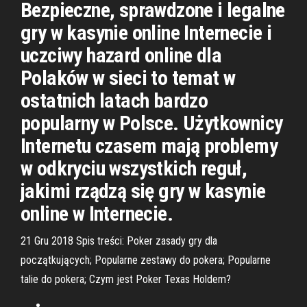
Bezpieczne, sprawdzone i legalne
gry w kasynie online Internecie i
uczciwy hazard online dla
Polaków w sieci to temat w
ostatnich latach bardzo
popularny w Polsce. Użytkownicy
Internetu czasem mają problemy
w odkryciu wszystkich reguł,
jakimi rządzą się gry w kasynie
online w Internecie.
21 Gru 2018 Spis treści: Poker zasady gry dla
początkujących; Popularne zestawy do pokera; Popularne
talie do pokera; Czym jest Poker Texas Holdem?