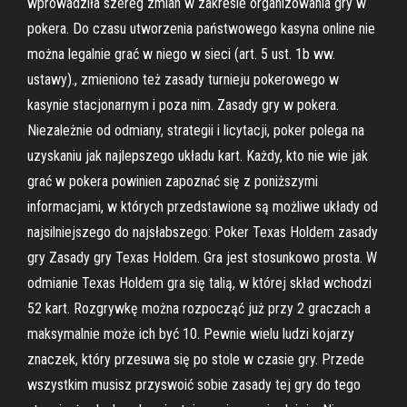
wprowadziła szereg zmian w zakresie organizowania gry w
pokera. Do czasu utworzenia państwowego kasyna online nie
można legalnie grać w niego w sieci (art. 5 ust. 1b ww.
ustawy)., zmieniono też zasady turnieju pokerowego w
kasynie stacjonarnym i poza nim. Zasady gry w pokera.
Niezależnie od odmiany, strategii i licytacji, poker polega na
uzyskaniu jak najlepszego układu kart. Każdy, kto nie wie jak
grać w pokera powinien zapoznać się z poniższymi
informacjami, w których przedstawione są możliwe układy od
najsilniejszego do najsłabszego: Poker Texas Holdem zasady
gry Zasady gry Texas Holdem. Gra jest stosunkowo prosta. W
odmianie Texas Holdem gra się talią, w której skład wchodzi
52 kart. Rozgrywkę można rozpocząć już przy 2 graczach a
maksymalnie może ich być 10. Pewnie wielu ludzi kojarzy
znaczek, który przesuwa się po stole w czasie gry. Przede
wszystkim musisz przyswoić sobie zasady tej gry do tego