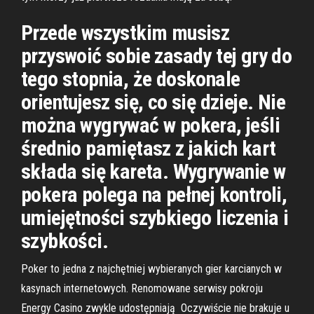
Przede wszystkim musisz
przyswoić sobie zasady tej gry do
tego stopnia, że doskonale
orientujesz się, co się dzieje. Nie
można wygrywać w pokera, jeśli
średnio pamiętasz z jakich kart
składa się kareta. Wygrywanie w
pokera polega na pełnej kontroli,
umiejętności szybkiego liczenia i
szybkości.
Poker to jedna z najchętniej wybieranych gier karcianych w
kasynach internetowych. Renomowane serwisy pokroju
Energy Casino zwykle udostępniają Oczywiście nie brakuje u