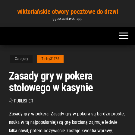
Skip
wiktoriańskie otwory pocztowe do drzwi
to
ggbetcani.web.app
the
content
Category
Trefry31175
Zasady gry w pokera
stołowego w kasynie
By
PUBLISHER
Zasady gry w pokera. Zasady gry w pokera są bardzo proste,
nauka w tą najpopularniejszą grę karcianą zajmuje ledwie
kilka chwil, potem oczywiście zostaje kwestia wprawy,